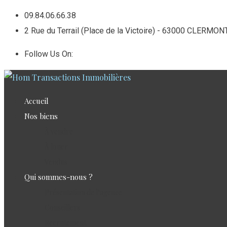
Skip
09.84.06.66.38
to
2 Rue du Terrail (Place de la Victoire) - 63000 CLERM
content
Follow Us On:
Accueil
Nos biens
À vendre
À louer
Vendus
Qui sommes-nous ?
Présentation de l’agence
Conseillers
Recrutement