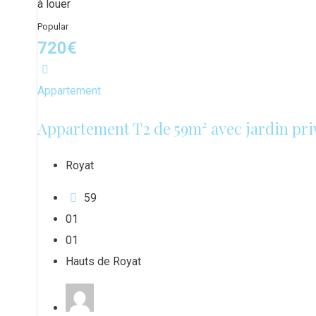
à louer
Popular
720
€
Appartement
Appartement T2 de 59m² avec jardin priv
Royat
59
0
1
0
1
Hauts de Royat