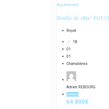
Appartement
Studio de 18m² ROYA
Royat
18
0
1
0
1
Chamalières
Adrien REBOURG
Details
64.800
€