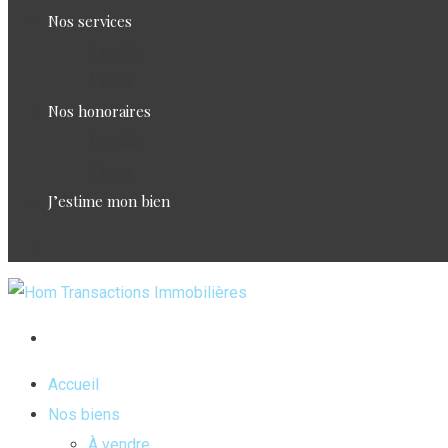
Nos services
À vendre
À louer
Nos honoraires
À vendre
À louer
J’estime mon bien
Accueil
Nos biens
À vendre