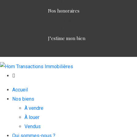
À louer
Nos honoraires
À vendre
À louer
J’estime mon bien
Accueil
Nos biens
À vendre
À louer
Vendus
Qui sommes-nous ?