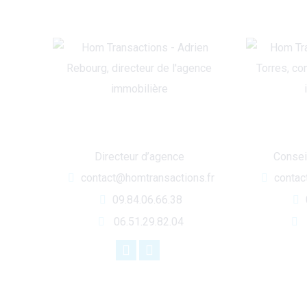
Adrien REBOURG
Bert
Directeur d’agence
Conseil
contact@homtransactions.fr
contac
09.84.06.66.38
06.51.29.82.04