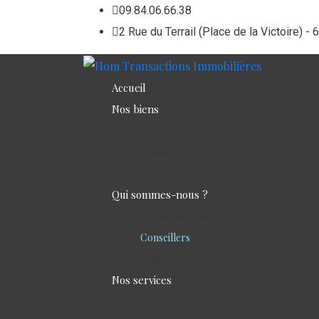
09.84.06.66.38
2 Rue du Terrail (Place de la Victoir
Accueil
Nos biens
À vendre
À louer
Vendus
Qui sommes-nous ?
Présentation de l’agence
Conseillers
Recrutement
Nos services
À vendre