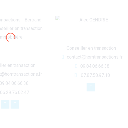
Alec CENDRIE
Conseiller en transaction
rand TORRES
contact@homtransactions.fr
ler en transaction
09.84.06.66.38
t@homtransactions.fr
07.87.58.97.18
09.84.06.66.38
06.29.76.02.47