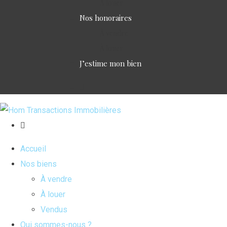
À louer
Nos honoraires
À vendre
À louer
J’estime mon bien
Accueil
Nos biens
À vendre
À louer
Vendus
Qui sommes-nous ?