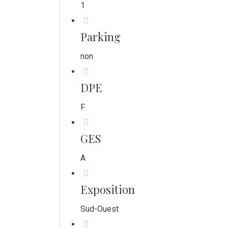
1
Parking
non
DPE
F
GES
A
Exposition
Sud-Ouest