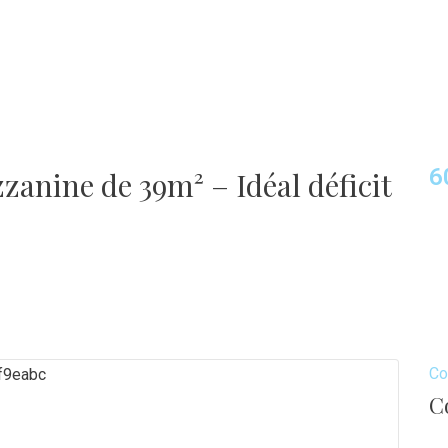
6
anine de 39m² – Idéal déficit
Co
C