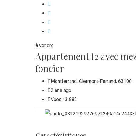
à vendre
Appartement t2 avec mezz
foncier
Montferrand
,
Clermont-Ferrand
,
63100
2 ans ago
Vues :
3 882
Caractéristiques