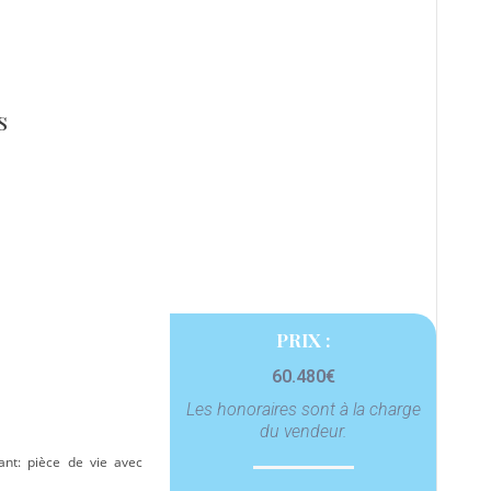
s
PRIX :
60.480€
Les honoraires sont à la charge
du vendeur.
nt: pièce de vie avec