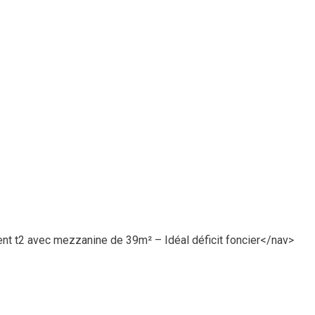
t t2 avec mezzanine de 39m² – Idéal déficit foncier
</nav>