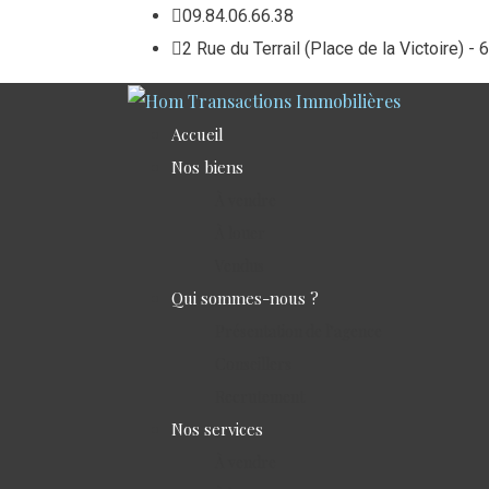
09.84.06.66.38
2 Rue du Terrail (Place de la Victoir
Accueil
Nos biens
À vendre
À louer
Vendus
Qui sommes-nous ?
Présentation de l’agence
Conseillers
Recrutement
Nos services
À vendre