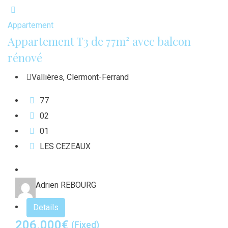
Appartement
Appartement T3 de 77m² avec balcon
rénové
Vallières
,
Clermont-Ferrand
77
0
2
0
1
LES CEZEAUX
Adrien REBOURG
Details
206.000
€
(Fixed)