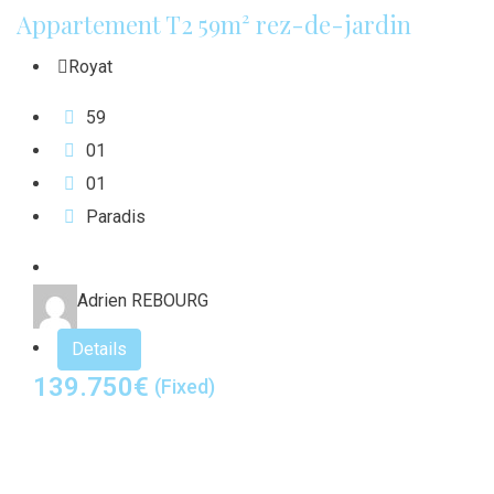
Appartement T2 59m² rez-de-jardin
Royat
59
0
1
0
1
Paradis
Adrien REBOURG
Details
139.750
€
(Fixed)