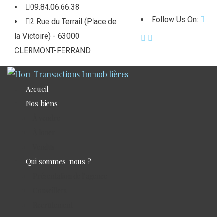
09.84.06.66.38
Follow Us On:
2 Rue du Terrail (Place de
la Victoire) - 63000
CLERMONT-FERRAND
Accueil
Nos biens
À vendre
À louer
Vendus
Qui sommes-nous ?
Présentation de l’agence
Conseillers
Recrutement