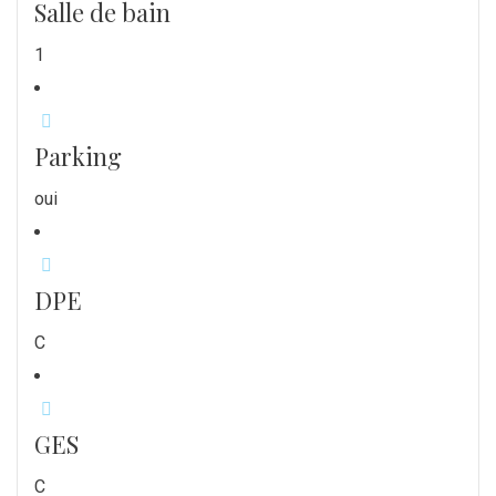
Salle de bain
1
Parking
oui
DPE
C
GES
C