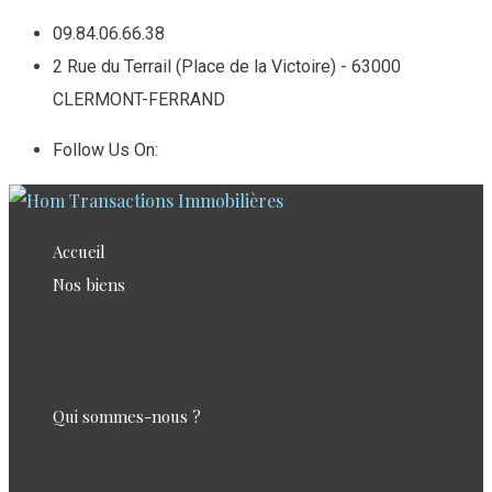
Skip
09.84.06.66.38
to
2 Rue du Terrail (Place de la Victoire) - 63000
content
CLERMONT-FERRAND
Follow Us On:
Accueil
Nos biens
À vendre
À louer
Vendus
Qui sommes-nous ?
Présentation de l’agence
Conseillers