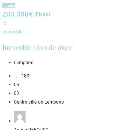
Popular
203.300
€
(Fixed)
Immeuble
Immeuble 3 lots de 189m²
Lempdes
189
0
6
0
3
Centre ville de Lempdes
Adrien REBOURG