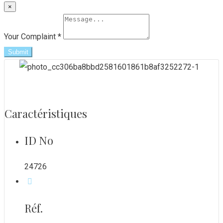
×
Your Complaint
*
Submit
Caractéristiques
ID No
24726
Réf.