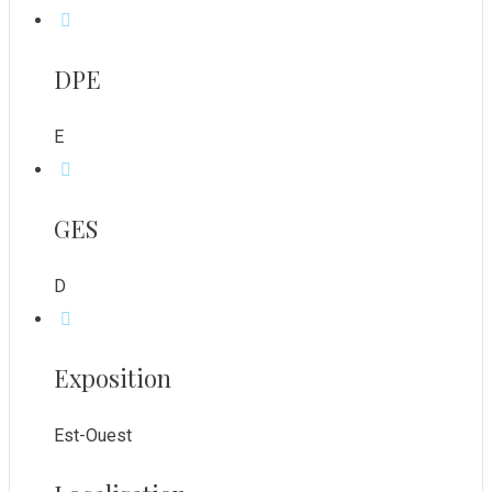
DPE
E
GES
D
Exposition
Est-Ouest