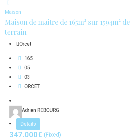
Maison
Maison de maître de 165m² sur 1594m² de
terrain
Orcet
165
0
5
0
3
ORCET
Adrien REBOURG
Details
347.000
€
(Fixed)