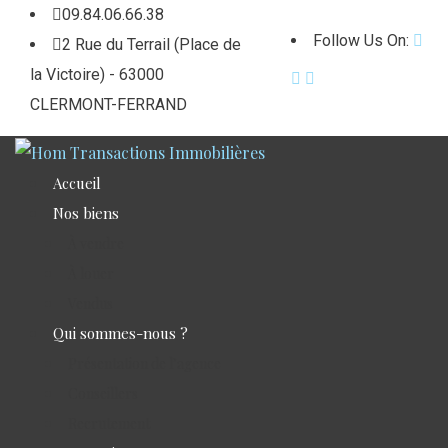
09.84.06.66.38
Follow Us On:
2 Rue du Terrail (Place de
la Victoire) - 63000
CLERMONT-FERRAND
Accueil
Nos biens
À vendre
À louer
Vendus
Qui sommes-nous ?
Présentation de l’agence
Conseillers
Recrutement