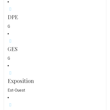
DPE
G
GES
G
Exposition
Est-Ouest