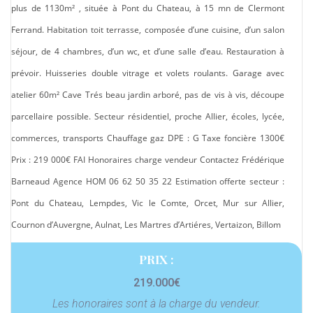
plus de 1130m² , située à Pont du Chateau, à 15 mn de Clermont
Ferrand. Habitation toit terrasse, composée d’une cuisine, d’un salon
séjour, de 4 chambres, d’un wc, et d’une salle d’eau. Restauration à
prévoir. Huisseries double vitrage et volets roulants. Garage avec
atelier 60m² Cave Trés beau jardin arboré, pas de vis à vis, découpe
parcellaire possible. Secteur résidentiel, proche Allier, écoles, lycée,
commerces, transports Chauffage gaz DPE : G Taxe foncière 1300€
Prix : 219 000€ FAI Honoraires charge vendeur Contactez Frédérique
Barneaud Agence HOM 06 62 50 35 22 Estimation offerte secteur :
Pont du Chateau, Lempdes, Vic le Comte, Orcet, Mur sur Allier,
Cournon d’Auvergne, Aulnat, Les Martres d’Artiéres, Vertaizon, Billom
PRIX :
219.000€
Les honoraires sont à la charge du vendeur.