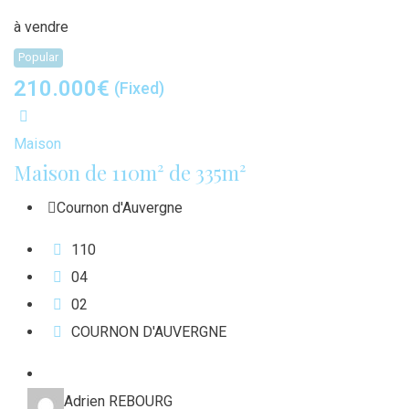
à vendre
Popular
210.000
€
(Fixed)
Maison
Maison de 110m² de 335m²
Cournon d'Auvergne
110
0
4
0
2
COURNON D'AUVERGNE
Adrien REBOURG