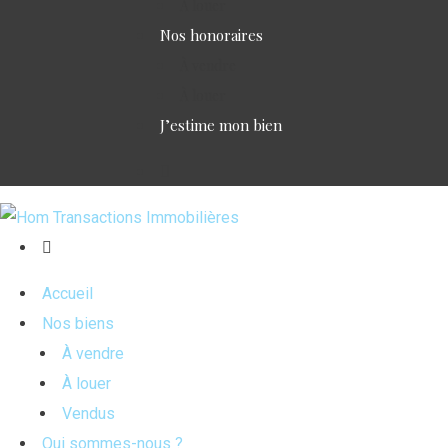
À louer
Nos honoraires
À vendre
À louer
J’estime mon bien
Accueil
Nos biens
À vendre
À louer
Vendus
Qui sommes-nous ?