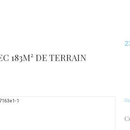
2
EC 183M² DE TERRAIN
Co
C