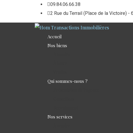
09.84.06.66.38
2 Rue du Terrail (Place de la Victoir
Accueil
Nos biens
À vendre
À louer
Vendus
Qui sommes-nous ?
Présentation de l’agence
Conseillers
Recrutement
Nos services
À vendre