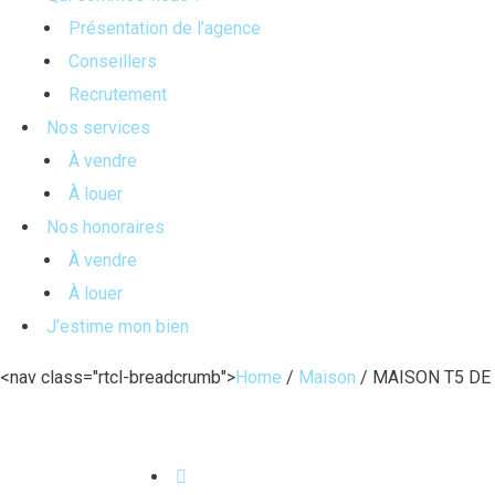
Présentation de l’agence
Conseillers
Recrutement
Nos services
À vendre
À louer
Nos honoraires
À vendre
À louer
J’estime mon bien
<nav class="rtcl-breadcrumb">
Home
/
Maison
/
MAISON T5 DE