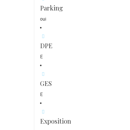
Parking
oui
DPE
E
GES
E
Exposition