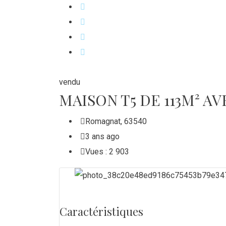
vendu
MAISON T5 DE 113M² AV
Romagnat
,
63540
3 ans ago
Vues :
2 903
Caractéristiques